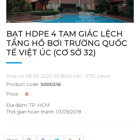
BẠT HDPE 4 TAM GIÁC LỆCH
TẦNG HỒ BƠI TRƯỜNG QUỐC
TẾ VIỆT ÚC (CƠ SỞ 32)
Post on 08-02-2020 03:18:56 AM - 3710 Views
Product code:
S000216
Price:
0
Địa điểm: TP. HCM
Thời gian hoàn thành: 03/09/2018
1