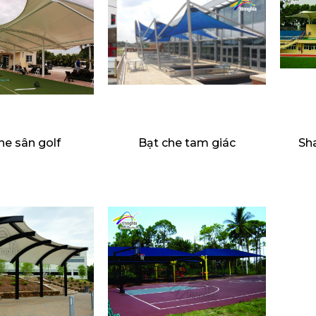
he sân golf
Bạt che tam giác
Sha