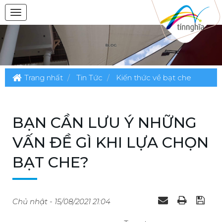
Trang nhất
Tin Tức
Kiến thức về bạt che
BẠN CẦN LƯU Ý NHỮNG
VẤN ĐỀ GÌ KHI LỰA CHỌN
BẠT CHE?
Chủ nhật - 15/08/2021 21:04