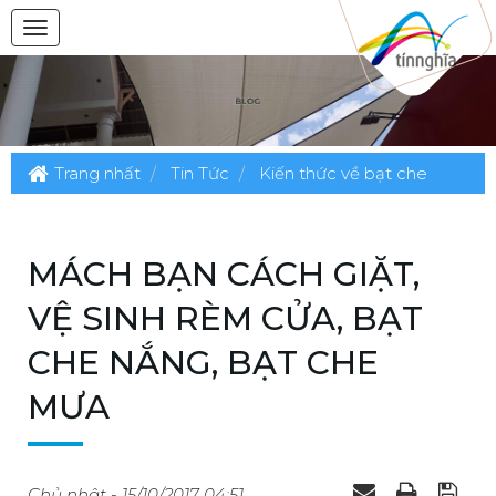
Trang nhất
Tin Tức
Kiến thức về bạt che
MÁCH BẠN CÁCH GIẶT,
VỆ SINH RÈM CỬA, BẠT
CHE NẮNG, BẠT CHE
MƯA
Chủ nhật - 15/10/2017 04:51