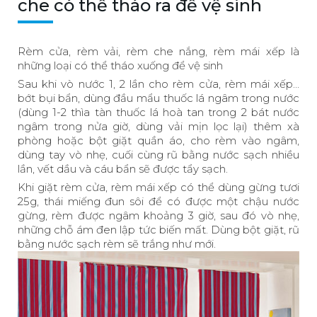
che có thể tháo ra để vệ sinh
Rèm cửa, rèm vải, rèm che nắng, rèm mái xếp là
những loại có thể tháo xuống để vệ sinh
Sau khi vò nước 1, 2 lần cho rèm cửa, rèm mái xếp...
bớt bụi bẩn, dùng đầu mẩu thuốc lá ngâm trong nước
(dùng 1-2 thìa tàn thuốc lá hoà tan trong 2 bát nước
ngâm trong nửa giờ, dùng vải mịn lọc lại) thêm xà
phòng hoặc bột giặt quần áo, cho rèm vào ngâm,
dùng tay vò nhẹ, cuối cùng rũ bằng nước sạch nhiều
lần, vết dầu và cáu bẩn sẽ được tẩy sạch.
Khi giặt rèm cửa, rèm mái xếp có thể dùng gừng tươi
25g, thái miếng đun sôi để có được một chậu nước
gừng, rèm được ngâm khoảng 3 giờ, sau đó vò nhẹ,
những chỗ ám đen lập tức biến mất. Dùng bột giặt, rũ
bằng nước sạch rèm sẽ trắng như mới.