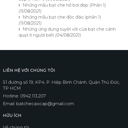
Những mẫu bạt che hồ bơi đẹp (Phần 1)
(11/08/2021)
Những mẫu bạt che độc đáo (phần 1)
(11/08/2021)
Những ứng dụng tuyệt vời của bạt che cánh
quạt ít người biết
(04/08/2021)
LIÊN HỆ VỚI CHÚNG TÔI
51 đường số 19, KP4, P. Hiệp Bình Chánh, Quận Thủ Đức,
TP HCM
Hotline: 0942.113.207
Email: batchecaocap@gmail.com
HỮU ÍCH
Về chúng tôi