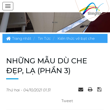
Trang nhất
Tin Tức
Kiến thức về bạt che
NHỮNG MẪU DÙ CHE
ĐẸP, LẠ (PHẦN 3)
Thứ hai - 04/10/2021 01:31
Tweet