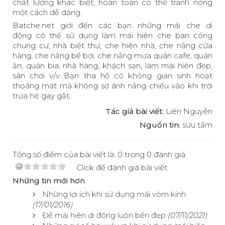
chất lượng khác biệt, hoàn toàn có thể tránh nóng
một cách dễ dàng.
Batche.net giới đến các bạn những mái che di
động có thể sử dụng làm mái hiên che ban công
chung cư, nhà biệt thự, che hiên nhà, che nắng cửa
hàng, che nắng bể bơi, che nắng mưa quán cafe, quán
ăn, quán bia, nhà hàng, khách sạn, làm mái hiên đẹp,
sân chơi v/v…Bạn tha hồ có không gian sinh hoạt
thoáng mát mà không sợ ánh nắng chiếu vào khi trời
trưa hè gay gắt.
Tác giả bài viết:
Liên Nguyễn
Nguồn tin:
sưu tầm
Tổng số điểm của bài viết là: 0 trong 0 đánh giá
Click để đánh giá bài viết
Những tin mới hơn
Những lợi ích khi sử dụng mái vòm kính
(17/01/2016)
Để mái hiên di động luôn bền đẹp
(07/11/2021)