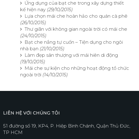
Ứng dụng của bạt che trong xây dựng thiết
kế hiện nay
(29/10/2015)
Lựa chọn mái che hoàn hảo cho quán cà phê
(26/10/2015)
Thư giãn với không gian ngoài trời có mái che
(24/10/2015)
Bạt che nắng tự cuốn – Tiện dụng cho ngôi
nhà bạn
(21/10/2015)
Làm đẹp sân thượng với mái hiên di động
(19/10/2015)
Mái che sự kiện cho những hoạt động tổ chức
ngoài trời
(14/10/2015)
LIÊN HỆ VỚI CHÚNG TÔI
51 đường số 19, KP4, P. Hiệp Bình Chánh, Quận Thủ Đức,
TP HCM