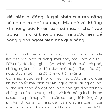
Tweet
Mái hiên di động là giải pháp xua tan nắng
hè cho hiên nhà của bạn. Mùa hè với không
khí nóng bức khiến bạn cứ muốn “chui” vào
trong nhà chứ không muốn ra trước hiên để
hóng gió vì ngoài hiên nhà quá nắng.
Có một cách bạn xua tan nắng hè trước hiên chính là
lắp đặt
Mái
hiên di động
, mái che, mai vom gia re…
Điều này đã được ghi nhận bởi rất nhiều quán cà phê,
những ngôi nhà có diện tích nhỏ hoặc được lắp đặt
ngay ở sân vườn nhà để làm nơi tránh nắng.
Có nhiều người sẽ không hiểu hết được vai trò của
những chiếc mai hien trừ khi người ta sử dụng chúng.
Vì thế khi chọn lắp đặt mái hiên cho gia đình thì nên
chúng ta nên có sự lựa chọn về kiểu dáng kích thước
ra sao cho phù hợp với nhu cầu sử dụng để không lãng
phí. Và hơn cả là nó mang đến cảm giác an toàn, thoải
mái. Trong một bầu không khí ngột ngạt, mà được