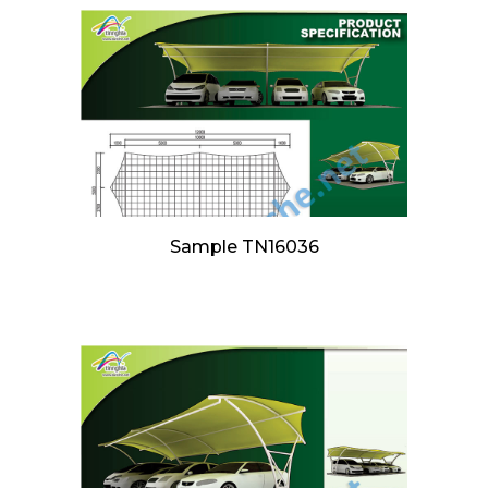
Sample TN16036