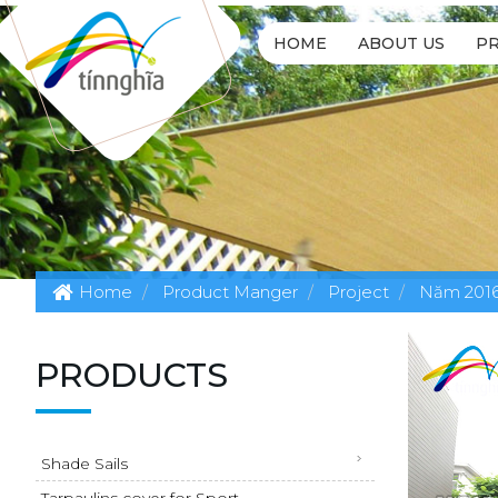
HOME
ABOUT US
P
Home
Product Manger
Project
Năm 201
PRODUCTS
Shade Sails
Tarpaulins cover for Sport...