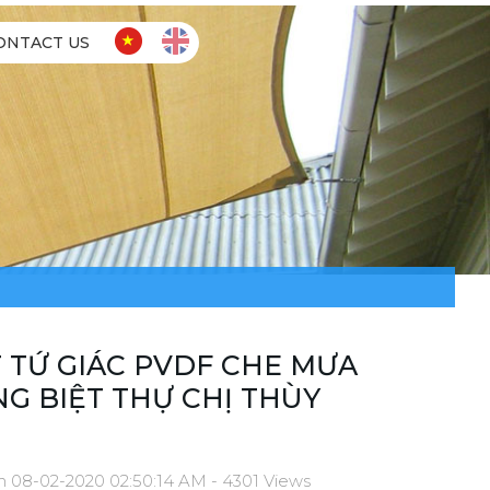
ONTACT US
 TỨ GIÁC PVDF CHE MƯA
G BIỆT THỰ CHỊ THÙY
n 08-02-2020 02:50:14 AM - 4301 Views