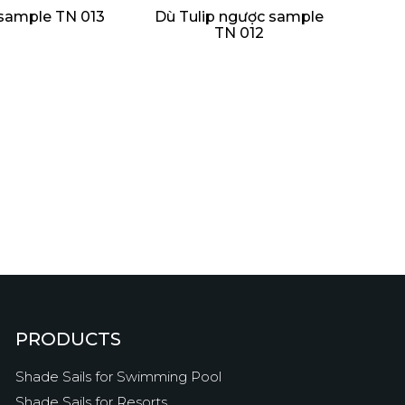
 sample TN 013
Dù Tulip ngược sample
TN 012
PRODUCTS
Shade Sails for Swimming Pool
Shade Sails for Resorts