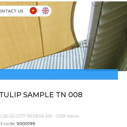
ONTACT US
TULIP SAMPLE TN 008
n 26-02-2017 09:58:56 AM - 5319 Views
t code:
S000199