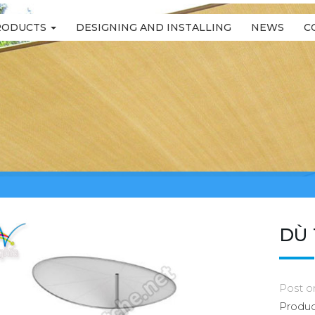
RODUCTS
DESIGNING AND INSTALLING
NEWS
C
DÙ 
Post o
Produc