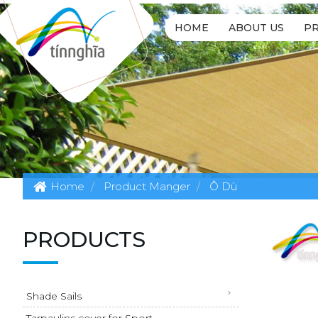
HOME
ABOUT US
P
Home
Product Manger
Ô Dù
PRODUCTS
Shade Sails
Tarpaulins cover for Sport...