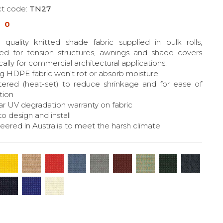
t code:
TN27
0
 quality knitted shade fabric supplied in bulk rolls,
ed for tension structures, awnings and shade covers
cally for commercial architectural applications.
ng HDPE fabric won’t rot or absorb moisture
tered (heat-set) to reduce shrinkage and for ease of
tion
ear UV degradation warranty on fabric
to design and install
eered in Australia to meet the harsh climate