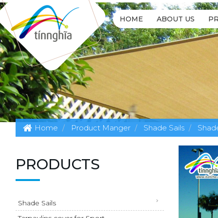
HOME
ABOUT US
P
Home
Product Manger
Shade Sails
Shade
PRODUCTS
Shade Sails
Tarpaulins cover for Sport...