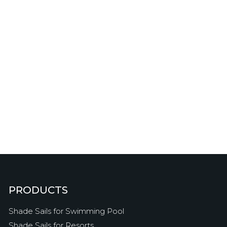
PRODUCTS
Shade Sails for Swimming Pool
Shade Sails for Resorts