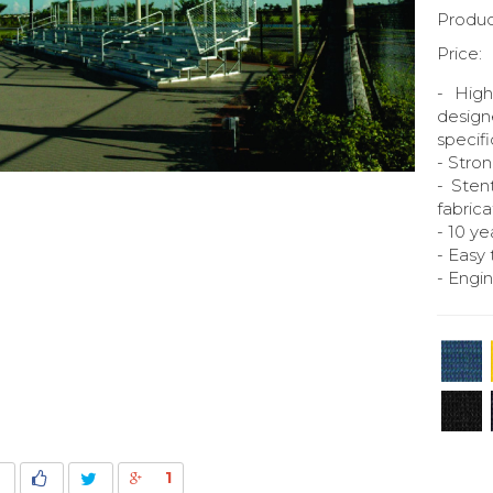
Produc
Price:
- High
design
specifi
- Stro
- Sten
fabrica
- 10 y
- Easy 
- Engin
1