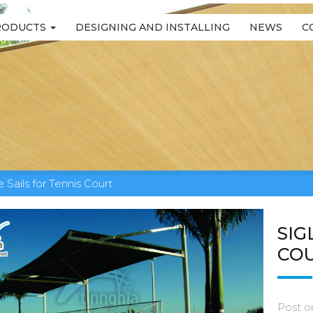
RODUCTS
DESIGNING AND INSTALLING
NEWS
C
 Sails for Tennis Court
SIG
CO
Post o