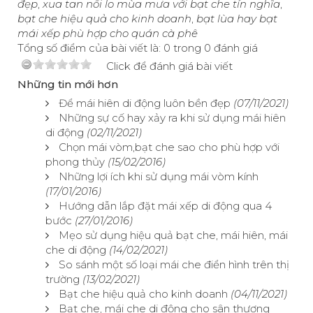
đẹp
,
xua tan nổi lo mùa mưa với bạt che tín nghĩa
,
bạt che hiệu quả cho kinh doanh
,
bạt lùa hay bạt
mái xếp phù hợp cho quán cà phê
Tổng số điểm của bài viết là: 0 trong 0 đánh giá
Click để đánh giá bài viết
Những tin mới hơn
Để mái hiên di động luôn bền đẹp
(07/11/2021)
Những sự cố hay xảy ra khi sử dụng mái hiên
di động
(02/11/2021)
Chọn mái vòm,bạt che sao cho phù hợp với
phong thủy
(15/02/2016)
Những lợi ích khi sử dụng mái vòm kính
(17/01/2016)
Hướng dẫn lắp đặt mái xếp di động qua 4
bước
(27/01/2016)
Mẹo sử dụng hiệu quả bạt che, mái hiên, mái
che di động
(14/02/2021)
So sánh một số loại mái che điển hình trên thị
trường
(13/02/2021)
Bạt che hiệu quả cho kinh doanh
(04/11/2021)
Bạt che, mái che di động cho sân thượng