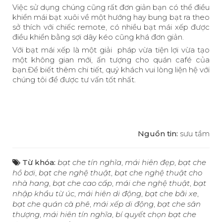
Việc sử dụng chúng cũng rất đơn giản bạn có thể điều
khiển mái bạt xuôi về một hướng hay bung bạt ra theo
sở thích với chiếc remote, có nhiều bạt mái xếp được
điều khiển bằng sợi dây kéo cũng khá đơn giản.
Với bạt mái xếp là một giải pháp vừa tiện lợi vừa tạo
một không gian mới, ấn tượng cho quán café của
bạn.Để biết thêm chi tiết, quý khách vui lòng liện hệ với
chúng tôi để được tư vấn tốt nhất.
Nguồn tin:
sưu tầm
Từ khóa:
bạt che tín nghĩa
,
mái hiên đẹp
,
bạt che
hồ bơi
,
bạt che nghệ thuật
,
bạt che nghệ thuật cho
nhà hang
,
bạt che cao cấp
,
mái che nghệ thuật
,
bạt
nhập khẩu từ úc
,
mái hiên di động
,
bạt che bãi xe
,
bạt che quán cà phê
,
mái xếp di động
,
bạt che sân
thượng
,
mái hiên tín nghĩa
,
bí quyết chọn bạt che