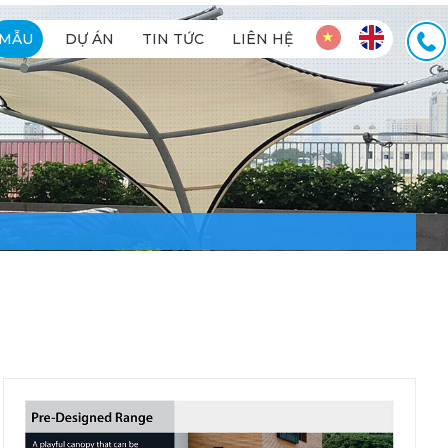
MẪU
DỰ ÁN
TIN TỨC
LIÊN HỆ