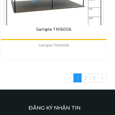
Sample TN16006
Sample TN16006
«
1
2
3
»
ĐĂNG KÝ NHẬN TIN