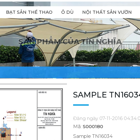
BẠT SÂN THỂ THAO
Ô DÙ
NỘI THẤT SÂN VƯỜN
SAMPLE TN1603
Đăng ngày 07-11-2016 04:34:
Mã:
S000180
Sample TN16034