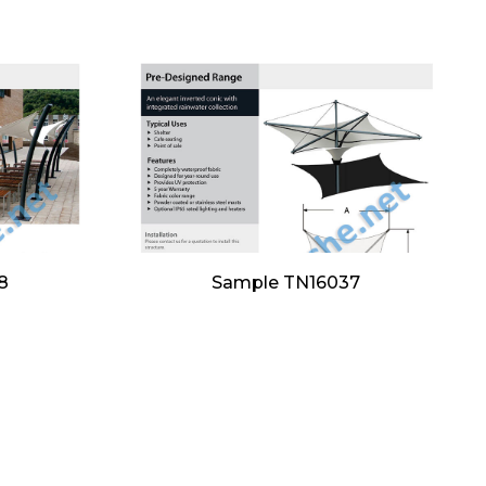
8
Sample TN16037