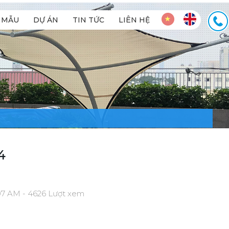
MẪU
DỰ ÁN
TIN TỨC
LIÊN HỆ
4
07 AM - 4626 Lượt xem