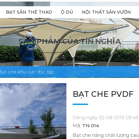
BẠT SÂN THỂ THAO
Ô DÙ
NỘI THẤT SÂN VƯỜN
Bạt che khu vực độc lập
BẠT CHE PVDF
Đăng ngày 02-08-2016 09:46
Mã:
TN 014
Bạt che nắng chất lượng cao