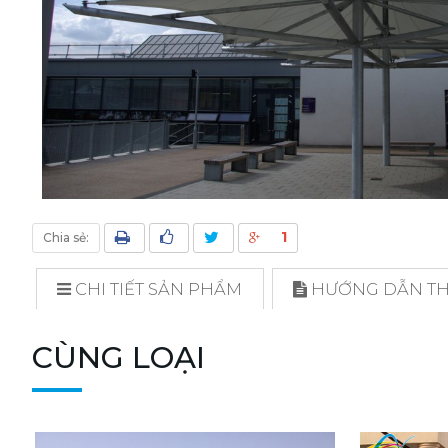
1
Chia sẻ:
CHI TIẾT SẢN PHẨM
HƯỚNG DẪN THI
CÙNG LOẠI