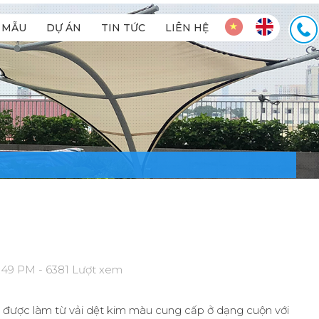
MẪU
DỰ ÁN
TIN TỨC
LIÊN HỆ
:49 PM - 6381 Lượt xem
 được làm từ vải dệt kim màu cung cấp ở dạng cuộn với