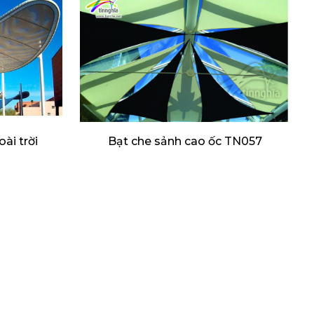
ài trời
Bạt che sảnh cao ốc TN057