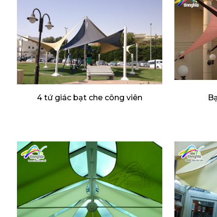
4 tứ giác bạt che công viên
Bạ