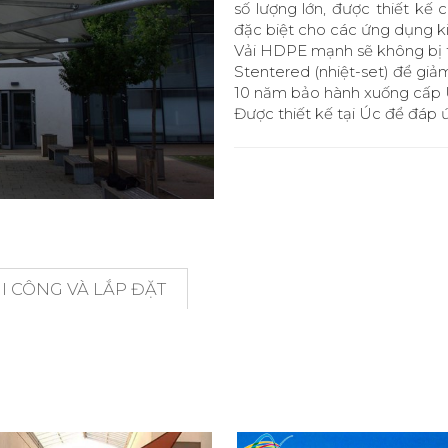
số lượng lớn, được thiết kế
đặc biệt cho các ứng dụng ki
Vải HDPE mạnh sẽ không bị 
Stentered (nhiệt-set) để giả
10 năm bảo hành xuống cấp U
Được thiết kế tại Úc để đáp 
 CÔNG VÀ LẮP ĐẶT