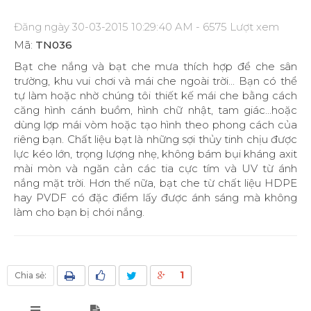
Đăng ngày 30-03-2015 10:29:40 AM - 6575 Lượt xem
Mã:
TN036
Bạt che nắng và bạt che mưa thích hợp để che sân
trường, khu vui chơi và mái che ngoài trời... Bạn có thể
tự làm hoặc nhờ chúng tôi thiết kế mái che bằng cách
căng hình cánh buồm, hình chữ nhật, tam giác...hoặc
dùng lợp mái vòm hoặc tạo hình theo phong cách của
riêng bạn. Chất liệu bạt là những sợi thủy tinh chịu được
lực kéo lớn, trọng lượng nhẹ, không bám bụi kháng axit
mài mòn và ngăn cản các tia cực tím và UV từ ánh
nắng mặt trời. Hơn thế nữa, bạt che từ chất liệu HDPE
hay PVDF có đặc điểm lấy được ánh sáng mà không
làm cho bạn bị chói nắng.
1
Chia sẻ: