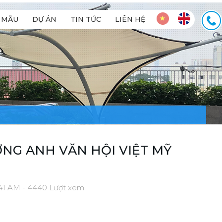
MẪU
DỰ ÁN
TIN TỨC
LIÊN HỆ
NG ANH VĂN HỘI VIỆT MỸ
:41 AM - 4440 Lượt xem