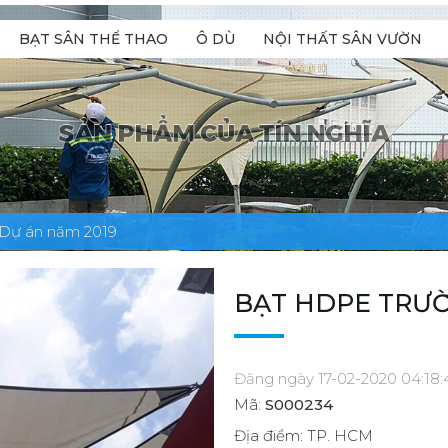
BẠT SÂN THỂ THAO
Ô DÙ
NỘI THẤT SÂN VƯỜN
Dự án năm 2019
BẠT HDPE TRƯỜ
Đăng ngày 17-02-2020 04:18
Mã:
S000234
Địa điểm: TP. HCM