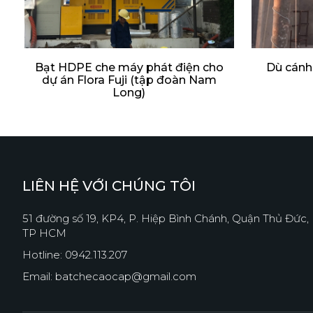
Bạt HDPE che máy phát điện cho
Dù cánh
dự án Flora Fuji (tập đoàn Nam
Long)
LIÊN HỆ VỚI CHÚNG TÔI
51 đường số 19, KP4, P. Hiệp Bình Chánh, Quận Thủ Đức,
TP HCM
Hotline: 0942.113.207
Email: batchecaocap@gmail.com