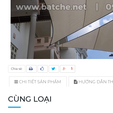
1
Chia sẻ:
CHI TIẾT SẢN PHẨM
HƯỚNG DẪN THI
CÙNG LOẠI