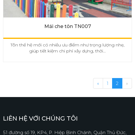
Mái che tôn TN007
Tôn thế hệ mới có nhiều ưu điểm như trọng lượng nhẹ,
giúp tiết kiệm chi phí xây dựng, thời...
«
1
2
»
LIÊN HỆ VỚI CHÚNG TÔI
51 đường số 19, KP4, P. Hiệp Bình Chánh, Quận Thủ Đức,