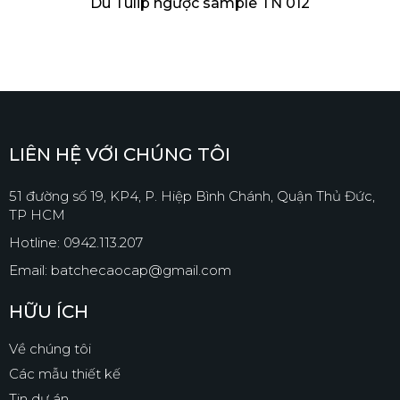
Dù Tulip ngược sample TN 012
LIÊN HỆ VỚI CHÚNG TÔI
51 đường số 19, KP4, P. Hiệp Bình Chánh, Quận Thủ Đức,
TP HCM
Hotline: 0942.113.207
Email: batchecaocap@gmail.com
HỮU ÍCH
Về chúng tôi
Các mẫu thiết kế
Tin dự án