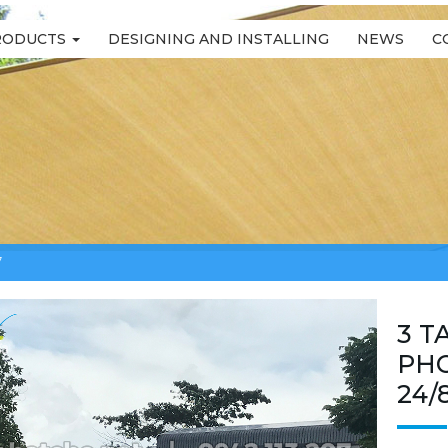
RODUCTS
DESIGNING AND INSTALLING
NEWS
C
7
3 T
PHO
24/