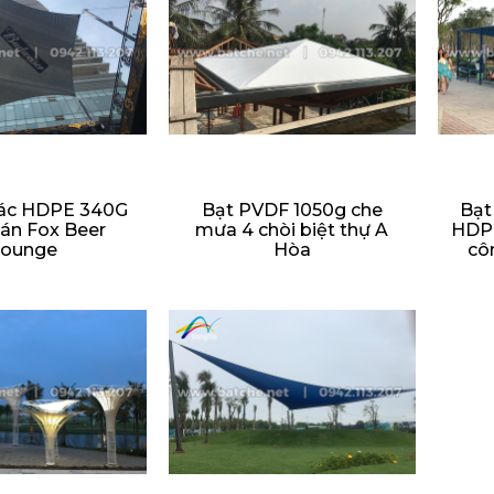
iác HDPE 340G
Bạt PVDF 1050g che
Bạt
án Fox Beer
mưa 4 chòi biệt thự A
HDPE
Lounge
Hòa
cô