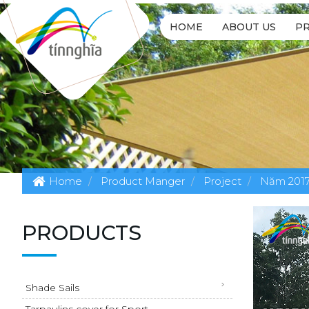
HOME
ABOUT US
P
Home
Product Manger
Project
Năm 201
PRODUCTS
Shade Sails
Tarpaulins cover for Sport...