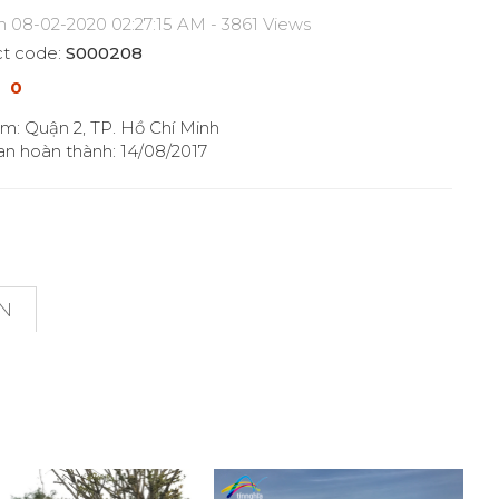
n 08-02-2020 02:27:15 AM - 3861 Views
t code:
S000208
0
ểm: Quận 2, TP. Hồ Chí Minh
ian hoàn thành: 14/08/2017
ON