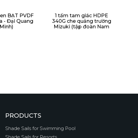
 sen BẠT PVDF
1 tấm tam giác HDPE
la - Đại Quang
340G che quảng trường
Minh)
Mizuki (tập đoàn Nam
Long)
PRODUCTS
Shade Sails for Swimming Pool
Shade Sails for Resorts