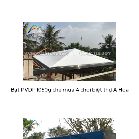
Bạt PVDF 1050g che mưa 4 chòi biệt thự A Hòa