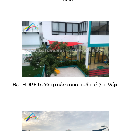
Bạt HDPE trường mầm non quốc tế (Gò Vấp)