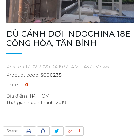
DÙ CÁNH DƠI INDOCHINA 18E
CỘNG HÒA, TÂN BÌNH
Post on 17-02-2020 04:19:55 AM - 4375 Views
Product code:
S000235
Price:
0
Địa điểm: TP. HCM
Thời gian hoàn thành: 2019
1
Share: