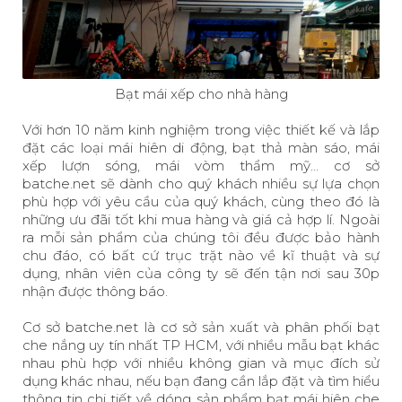
Bạt mái xếp cho nhà hàng
Với hơn 10 năm kinh nghiệm trong việc thiết kế và lắp
đặt các loại mái hiên di động, bạt thả màn sáo, mái
xếp lượn sóng, mái vòm thẩm mỹ… cơ sở
batche.net sẽ dành cho quý khách nhiều sự lựa chọn
phù hợp với yêu cầu của quý khách, cùng theo đó là
những ưu đãi tốt khi mua hàng và giá cả hợp lí. Ngoài
ra mỗi sản phẩm của chúng tôi đều được bảo hành
chu đáo, có bất cứ trục trặt nào về kĩ thuật và sự
dụng, nhân viên của công ty sẽ đến tận nơi sau 30p
nhận được thông báo.
Cơ sở
batche.net
là cơ sở sản xuất và phân phối bạt
che nắng uy tín nhất TP HCM, với nhiều mẫu bạt khác
nhau phù hợp với nhiều không gian và mục đích sử
dụng khác nhau, nếu bạn đang cần lắp đặt và tìm hiểu
thông tin chi tiết về dóng sản phẩm bạt mái hiên che