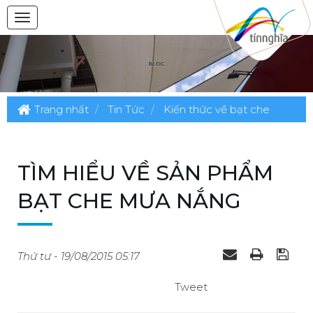
Trang nhất
Tin Tức
Kiến thức về bạt che
TÌM HIỂU VỀ SẢN PHẨM
BẠT CHE MƯA NẮNG
Thứ tư - 19/08/2015 05:17
Tweet