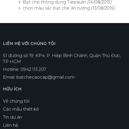
Bạt che thông dụng Tarpaulin
(14/08/2015)
chọn màu sắc bạt che ấn tượng
(13/08/2015)
LIÊN HỆ VỚI CHÚNG TÔI
51 đường số 19, KP4, P. Hiệp Bình Chánh, Quận Thủ Đức,
TP HCM
Hotline: 0942.113.207
Email: batchecaocap@gmail.com
HỮU ÍCH
Về chúng tôi
Các mẫu thiết kế
Tin dự án
Liên hệ